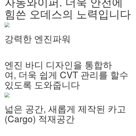
자동와이퍼
.
더욱 안전에
힘쓴 오데스의 노력입니다
강력한 엔진파워
엔진 바디 디자인을 통합하
여
,
더욱 쉽게
CVT
관리를 할수
있도록 도와줍니다
넓은 공간
,
새롭게 제작된 카고
(Cargo)
적재공간