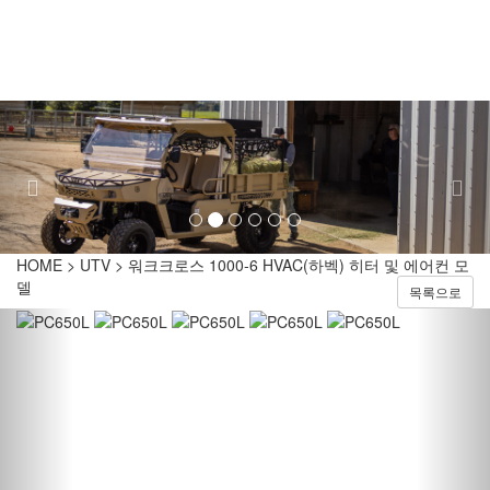
Toggl
naviga
Previous
Nex
HOME > UTV > 워크크로스 1000-6 HVAC(하벡) 히터 및 에어컨 모
델
목록으로